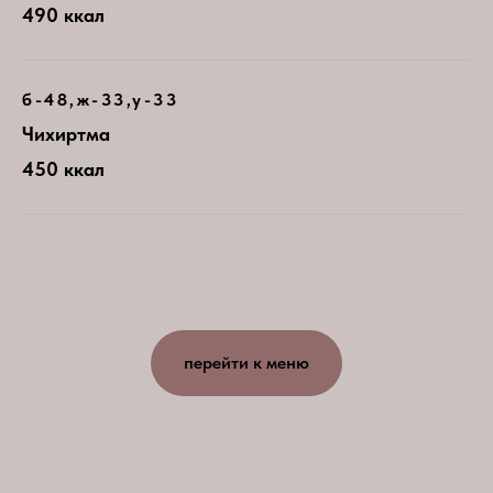
490 ккал
б-48,ж-33,у-33
Чихиртма
450 ккал
перейти к меню